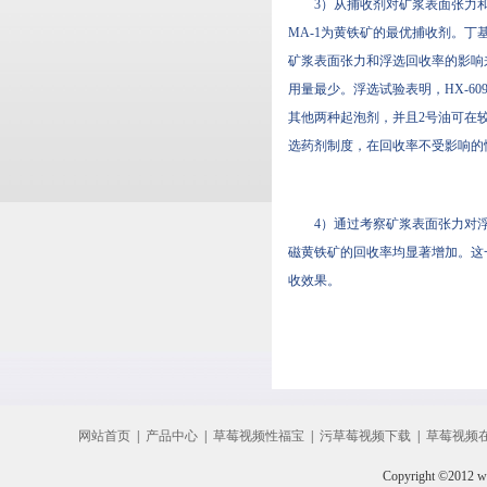
3）从捕收剂对矿浆表面张力和回
MA-1为黄铁矿的最优捕收剂。
矿浆表面张力和浮选回收率的影响来看
用量最少。浮选试验表明，
其他两种起泡剂，并且2号油可在较
选药剂制度，在回收率不受影响的情况下
4）通过考察矿浆表面张力对浮选
磁黄铁矿的回收率均显著增加。这
收效果。
网站首页
|
产品中心
|
草莓视频性福宝
|
污草莓视频下载
|
草莓视频在
Copyright ©2012 