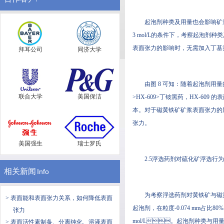
起泡剂种类及用量也会影响矿浆表面张力
3 mol/L的条件下，考察起泡
表面张力的影响时，无需加入丁基黄药
拜耳公司
同济大学
由图 8 可知：随着起泡剂
联合大学
美国保洁
>HX-609>丁铵黑药，HX-6
本。对于磁黄铁矿矿浆表面张力的影响
张力。
美国强生
瑞士罗氏
2.5浮选药剂对硫化矿浮选行
相关新闻
Info
为考察浮选药剂对黄铁矿与磁黄铁矿浮
> 表面能和表面张力关系，如何降低表面
起泡剂，在粒度-0.074 mm占比80
张力
mol/L。起泡剂种类与用量试验中
> 表面活性素制备、分离纯化、溶液表面