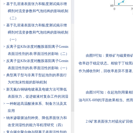
> 基于孔溶液表面张力和黏度测试揭示增
稠剂对流变参数和气泡结构的影响机制
（二）
> 基于孔溶液表面张力和黏度测试揭示增
稠剂对流变参数和气泡结构的影响机制
（一）
> 反离子盐KBr浓度对酰胺基阳离子Gemini
表面活性剂的表/界面活性的影响（二）
由图9可知：黄铁矿与磁黄铁
> 反离子盐KBr浓度对酰胺基阳离子Gemini
收率趋于稳定状态。相较于丁铵黑药和
表面活性剂的表/界面活性的影响（一）
作为捕收剂时，回收率差异不显著
> 典型离子型与非离子型起泡剂的界面行
为对泡沫性能的影响机制
> 新无氰白铜锡电镀液及电镀方法可降低
由图10可知：在起泡剂用
表面张力，促进镀液对复杂工件的润湿
油与HX-609的浮选效果相当。然
> 一种耐超高温酸液体系、制备方法及其
应用
> 纳米渗吸驱油剂种类、降低界面张力和
2.6矿浆表面张力对硫化矿回
改变润湿性的能力等机理研究（四）
> 复合驱中聚合物与阴离子表面活性剂的