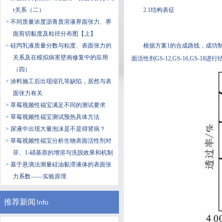
r关系（二）
2.1结构表征
> 不同质量浓度沥青质溶液界面张力、界
面剪切黏度及粒径分布图【上】
> 硅丙乳液质量分数与粘度、表面张力的
根据方案1的合成路线，成功制
关系及在模拟病害壁画修复中的应用
面活性剂GS-12,GS-16,GS-18进行结
（四）
> ​涂料施工后出现缩孔等缺陷，居然与表
面张力有关
> 草莓视频性福宝满足不同的测试要求
> 草莓视频性福宝测试预热具体方法
> 尿液中出现大量泡沫是不是得肾病？
> 草莓视频性福宝分析生物表面活性剂对
菲、1-硝基萘的增溶与洗脱效果和机制
> 基于悬滴法测量硅油黏滞液体的表面张
力系数——实验原理
推荐新闻
Info