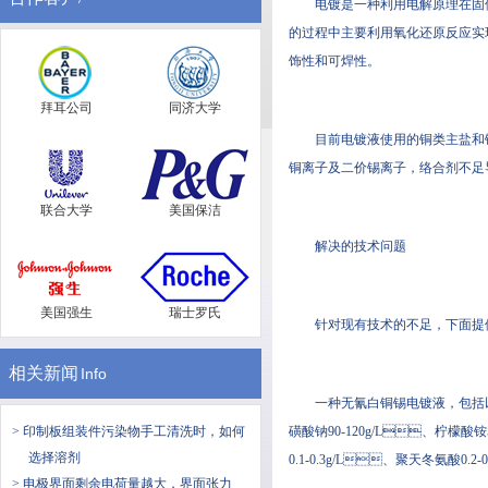
电镀是一种利用电解原理在固体表面沉
的过程中主要利用氧化还原反应实现电
饰性和可焊性。
拜耳公司
同济大学
目前电镀液使用的铜类主盐和锡
铜离子及二价锡离子，络合剂不足导致
联合大学
美国保洁
解决的技术问题
美国强生
瑞士罗氏
针对现有技术的不足，下面
相关新闻
Info
一种无氰白铜锡电镀液，包括以
> ​印制板组装件污染物手工清洗时，如何
磺酸钠90-120g/L、柠檬酸铵
选择溶剂
0.1-0.3g/L、聚天冬氨酸0.
> 电极界面剩余电荷量越大，界面张力