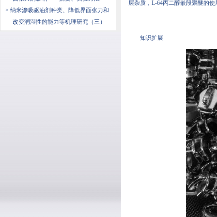
层杂质，L-64丙二醇嵌段聚醚
> 纳米渗吸驱油剂种类、降低界面张力和
改变润湿性的能力等机理研究（三）
知识扩展