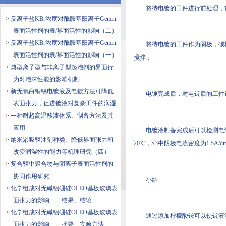
将待电镀的工件进行前处理，前
> 反离子盐KBr浓度对酰胺基阳离子Gemini
表面活性剂的表/界面活性的影响（二）
> 反离子盐KBr浓度对酰胺基阳离子Gemini
将待电镀的工件作为阴极，
表面活性剂的表/界面活性的影响（一）
搅拌；
> 典型离子型与非离子型起泡剂的界面行
为对泡沫性能的影响机制
> 新无氰白铜锡电镀液及电镀方法可降低
电镀完成后，对电镀后的工件
表面张力，促进镀液对复杂工件的润湿
> 一种耐超高温酸液体系、制备方法及其
应用
电镀液制备完成后可以检测电解的pH
> 纳米渗吸驱油剂种类、降低界面张力和
20℃，S3中阴极电流密度为1.5A
改变润湿性的能力等机理研究（四）
> 复合驱中聚合物与阴离子表面活性剂的
协同作用研究
小结
> 化学组成对无碱铝硼硅OLED基板玻璃表
面张力的影响——结果、结论
> 化学组成对无碱铝硼硅OLED基板玻璃表
通过添加柠檬酸铵可以使镀液澄清
面张力的影响——摘要、实验方法