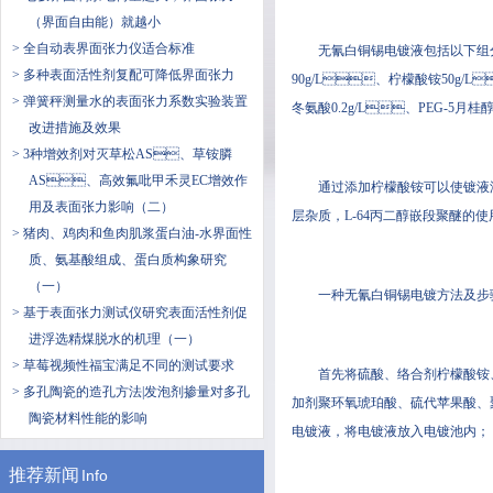
（界面自由能）就越小
> 全自动表界面张力仪适合标准
无氰白铜锡电镀液包括以下组分
> 多种表面活性剂复配可降低界面张力
90g/L、柠檬酸铵50g/L
> 弹簧秤测量水的表面张力系数实验装置
冬氨酸0.2g/L、PEG-5月
改进措施及效果
> 3种增效剂对灭草松AS、草铵膦
AS、高效氟吡甲禾灵EC增效作
通过添加柠檬酸铵可以使镀液澄清
用及表面张力影响（二）
层杂质，L-64丙二醇嵌段聚醚的使
> 猪肉、鸡肉和鱼肉肌浆蛋白油-水界面性
质、氨基酸组成、蛋白质构象研究
（一）
一种无氰白铜锡电镀方法及步骤
> 基于表面张力测试仪研究表面活性剂促
进浮选精煤脱水的机理（一）
> 草莓视频性福宝满足不同的测试要求
首先将硫酸、络合剂柠檬酸铵、
> 多孔陶瓷的造孔方法|发泡剂掺量对多孔
加剂聚环氧琥珀酸、硫代苹果酸
陶瓷材料性能的影响
电镀液，将电镀液放入电镀池内；
推荐新闻
Info