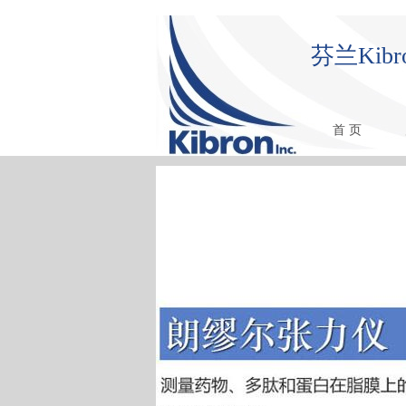
芬兰Ki
首 页